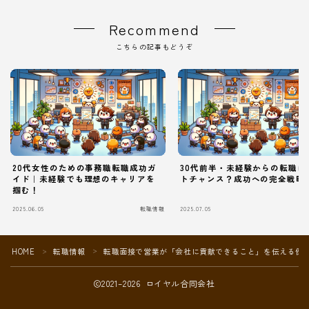
Recommend
こちらの記事もどうぞ
20代女性のための事務職転職成功ガ
30代前半・未経験からの転職は
イド｜未経験でも理想のキャリアを
トチャンス？成功への完全戦略
掴む！
2025.06.05
転職情報
2025.07.05
Follow Me
HOME
転職情報
転職面接で営業が「会社に貢献できること」を伝える例
＞
＞
2021–2026 ロイヤル合同会社