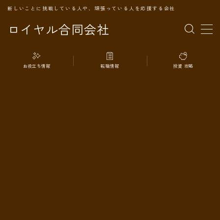
新しいことに挑戦している人や、頑張っている人を応援する会社
ロイヤル合同会社
MENU
お役立ち情報
転職情報
投資 攻略
TOPページ
会社案内
事業内容
代表プロフィール
旅の記録
パートナー