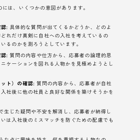
のには、いくつかの意図があります。
認:
具体的な質問が出てくるかどうか、どのよ
がどれだけ真剣に自社への入社を考えているの
ているのかを測ろうとしています。
認:
質問の内容や仕方から、応募者の論理的思
ュニケーションを図れる人物かを見極めようとし
ット）の確認:
質問の内容から、応募者が自社
、入社後に他の社員と良好な関係を築けそうかを
で生じた疑問や不安を解消し、応募者が納得し
るいは入社後のミスマッチを防ぐための配慮でも
うな点に興味を持ち、何を重視する人物なの