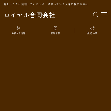
新しいことに挑戦している人や、頑張っている人を応援する会社
ロイヤル合同会社
MENU
お役立ち情報
転職情報
投資 攻略
TOPページ
会社案内
事業内容
代表プロフィール
旅の記録
パートナー