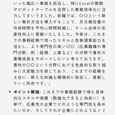
いった幅広い業務を担当し、特にExcelの関数
やピボットテーブルを活用した業務効率化に注
力してまいりました。前職では、〇〇という新
しい集計方法を導入することで、月次報告書の
作成時間を平均△時間短縮し、チーム全体の生
産性向上に貢献いたしました。今後は、これま
での事務経験で培ったスキルと改善提案能力を
活かし、より専門性の高い〇〇（応募職種の専
門分野、例：経理、人事など）の分野で貴社の
事業成長をサポートしたいと考えております。
貴社の〇〇という分野における先進的な取り組
みに大変魅力を感じており、これまでの経験を
土台に、新たな知識も積極的に吸収し、貢献し
ていく所存です。」
ポイント解説:
これまでの事務経験で得た具体
的なスキルや実績（数値化できると尚良い）を
挙げ、応募先の企業でどのような専門性を高め
たいのか、そしてそれが企業にどのようなメリ