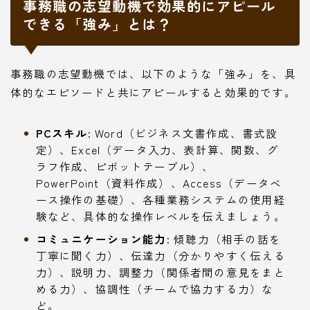
事務職の志望動機で効果的にアピール
できる「強み」とは？
事務職の志望動機では、以下のような「強み」を、具
体的なエピソードと共にアピールすると効果的です。
PCスキル:
Word（ビジネス文書作成、書式設
定）、Excel（データ入力、表計算、関数、グ
ラフ作成、ピボットテーブル）、
PowerPoint（資料作成）、Access（データベ
ース操作の基礎）、各種業務システムの使用経
験など、具体的な操作レベルを伝えましょう。
コミュニケーション能力:
傾聴力（相手の話を
丁寧に聞く力）、伝達力（分かりやすく伝える
力）、説明力、調整力（関係者間の意見をまと
める力）、協調性（チームで協力する力）な
ど。