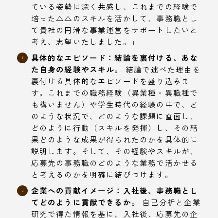
ている姿勢に深く共感し、これまでの経験で
培った△△のスキルを活かして、事務職とし
て貴社の円滑な事業運営をサポートしたいと
考え、志望いたしました。」
具体的なエピソード：結論を裏付ける、あな
た自身の経験やスキル。
結論で述べた理由を
裏付ける具体的なエピソードを盛り込みま
す。これまでの職務経験（異業種・異職種で
も構いません）や学生時代の経験の中で、ど
のような状況で、どのような課題に直面し、
どのように行動（スキルを発揮）し、その結
果どのような成果が得られたのかを具体的に
説明します。そして、その経験やスキルが、
応募先の事務職のどのような業務で活かせる
と考えるのかを明確に結びつけます。
企業への貢献イメージ：入社後、事務職とし
てどのように貢献できるか。
自己分析と企業
研究で得た情報を基に、入社後、応募先の企