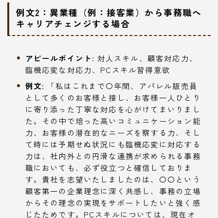
例文2：異業種（例：接客業）から事務職へ
キャリアチェンジする場合
アピールポイント:
対人スキル、顧客対応力、
臨機応変な対応力、PCスキル習得意欲
例文:
「私はこれまで〇年間、アパレル販売員
として多くのお客様と接し、お客様一人ひとり
に寄り添った丁寧な対応を心がけてまいりまし
た。その中で培った高いコミュニケーション能
力、お客様の潜在的なニーズを察する力、そし
て時には予期せぬ状況にも臨機応変に対応する
力は、社内外との円滑な連携が求められる事務
職においても、必ず役立つと確信しておりま
す。貴社を志望いたしましたのは、〇〇という
顧客第一の企業理念に深く共感し、事務の立場
からその理念の実現をサポートしたいと強く感
じたためです。PCスキルについては、現在オ