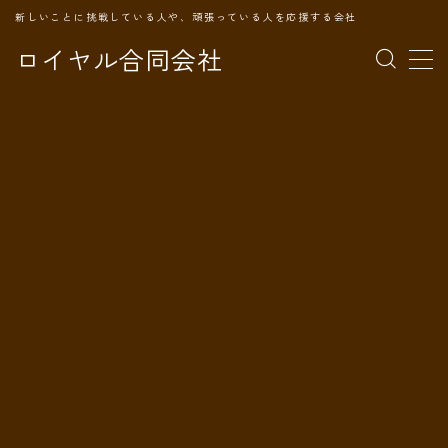
新しいことに挑戦している人や、頑張っている人を応援する会社
ロイヤル合同会社
MENU
TOPページ
会社案内
事業内容
代表プロフィール
旅の記録
パートナー