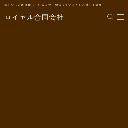
新しいことに挑戦している人や、頑張っている人を応援する会社
ロイヤル合同会社
MENU
TOPページ
会社案内
事業内容
代表プロフィール
旅の記録
パートナー