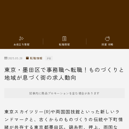
転職情報
お役立ち情報
転職情報
投資 攻略
2025.05.28
転職情報
PR
東京・墨田区で事務職へ転職！ものづくりと
地域が息づく街の求人動向
記事内に商品プロモーションを含む場合があります
東京スカイツリー(R)や両国国技館といった新しいラ
ンドマークと、古くからのものづくりの伝統や下町情
緒が共存する東京都墨田区。錦糸町、押上、両国な