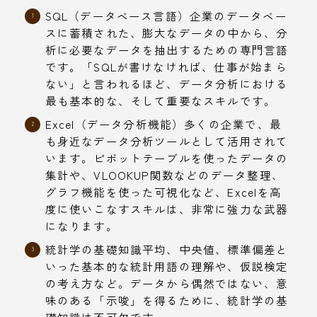
SQL（データベース言語）企業のデータベー
スに蓄積された、膨大なデータの中から、分
析に必要なデータを抽出するための専門言語
です。「SQLが書けなければ、仕事が始まら
ない」と言われるほど、データ分析における
最も基本的な、そして重要なスキルです。
Excel（データ分析機能）多くの企業で、最
も身近なデータ分析ツールとして活用されて
います。ピボットテーブルを使ったデータの
集計や、VLOOKUP関数などのデータ整理、
グラフ機能を使った可視化など、Excelを高
度に使いこなすスキルは、非常に強力な武器
になります。
統計学の基礎知識平均、中央値、標準偏差と
いった基本的な統計用語の理解や、仮説検定
の考え方など。データから偶然ではない、意
味のある「示唆」を得るために、統計学の基
礎知識は不可欠です。