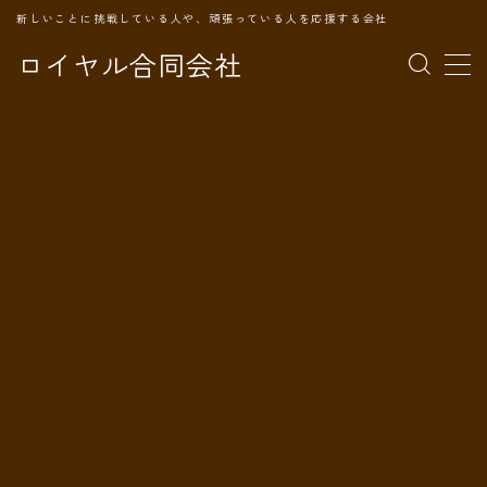
新しいことに挑戦している人や、頑張っている人を応援する会社
ロイヤル合同会社
MENU
TOPページ
会社案内
事業内容
代表プロフィール
旅の記録
パートナー