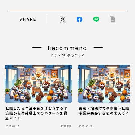
SHARE
Recommend
こちらの記事もどうぞ
転職したら年金手続きはどうする？
東京・瑞穂町で事務職へ転職！
退職から再就職までのパターン別徹
産業が共存する街の求人ガイド
底ガイド
2025.05.20
転職情報
2025.05.29