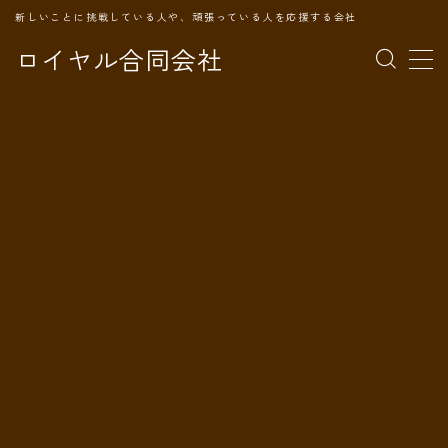
新しいことに挑戦している人や、頑張っている人を応援する会社
ロイヤル合同会社
MENU
TOPページ
会社案内
事業内容
代表プロフィール
旅の記録
パートナー