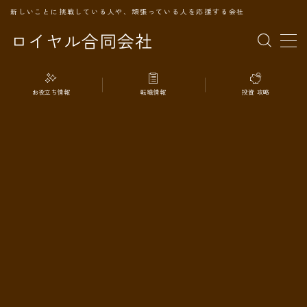
新しいことに挑戦している人や、頑張っている人を応援する会社
ロイヤル合同会社
MENU
お役立ち情報
転職情報
投資 攻略
TOPページ
会社案内
事業内容
代表プロフィール
旅の記録
パートナー