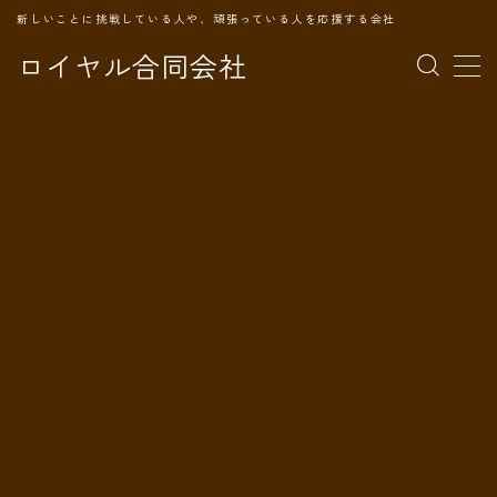
新しいことに挑戦している人や、頑張っている人を応援する会社
ロイヤル合同会社
MENU
TOPページ
会社案内
事業内容
代表プロフィール
旅の記録
パートナー