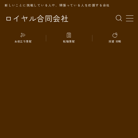
新しいことに挑戦している人や、頑張っている人を応援する会社
ロイヤル合同会社
MENU
お役立ち情報
転職情報
投資 攻略
TOPページ
会社案内
事業内容
代表プロフィール
旅の記録
パートナー