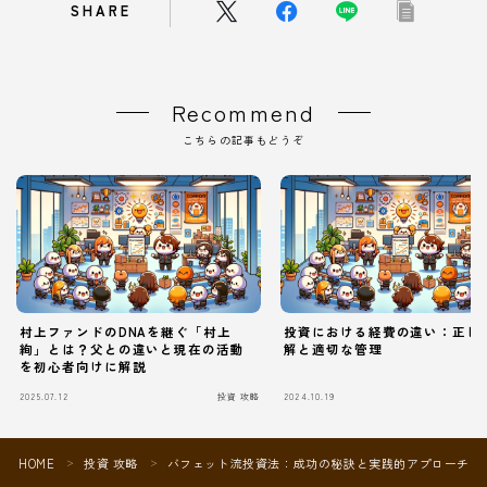
SHARE
Recommend
こちらの記事もどうぞ
村上ファンドのDNAを継ぐ「村上
投資における経費の違い：正し
絢」とは？父との違いと現在の活動
解と適切な管理
を初心者向けに解説
Follow Me
2025.07.12
投資 攻略
2024.10.19
HOME
投資 攻略
バフェット流投資法：成功の秘訣と実践的アプローチ
＞
＞