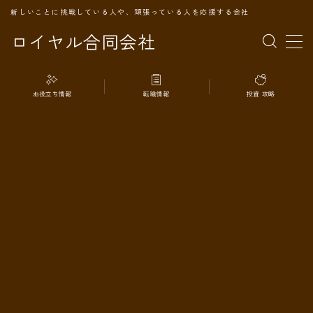
新しいことに挑戦している人や、頑張っている人を応援する会社
ロイヤル合同会社
MENU
お役立ち情報
転職情報
投資 攻略
TOPページ
会社案内
事業内容
代表プロフィール
旅の記録
パートナー