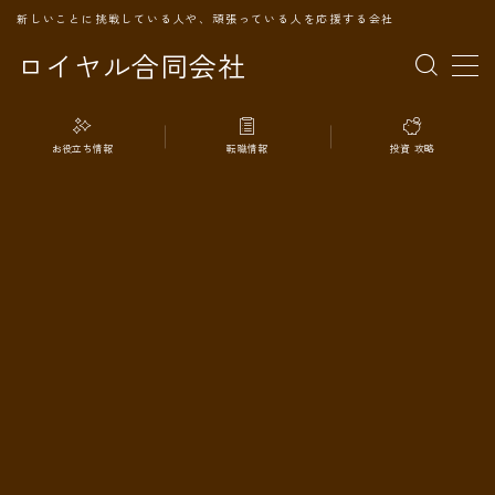
新しいことに挑戦している人や、頑張っている人を応援する会社
ロイヤル合同会社
MENU
お役立ち情報
転職情報
投資 攻略
TOPページ
会社案内
事業内容
代表プロフィール
旅の記録
パートナー