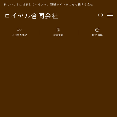
新しいことに挑戦している人や、頑張っている人を応援する会社
ロイヤル合同会社
MENU
お役立ち情報
転職情報
投資 攻略
TOPページ
会社案内
事業内容
代表プロフィール
旅の記録
パートナー