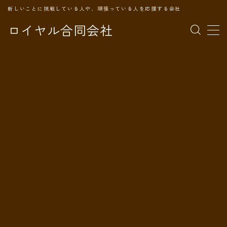
新しいことに挑戦している人や、頑張っている人を応援する会社
ロイヤル合同会社
MENU
TOPページ
会社案内
事業内容
代表プロフィール
旅の記録
パートナー