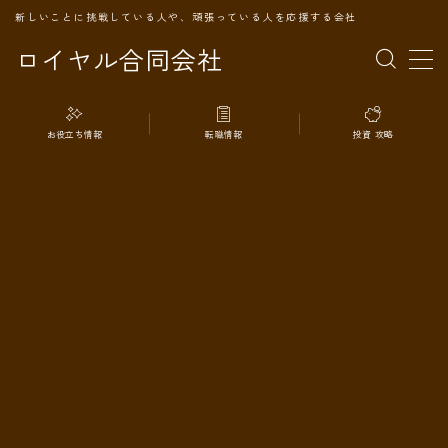
新しいことに挑戦している人や、頑張っている人を応援する会社
ロイヤル合同会社
MENU
お役立ち情報
転職情報
投資 攻略
TOPページ
会社案内
事業内容
代表プロフィール
旅の記録
パートナー