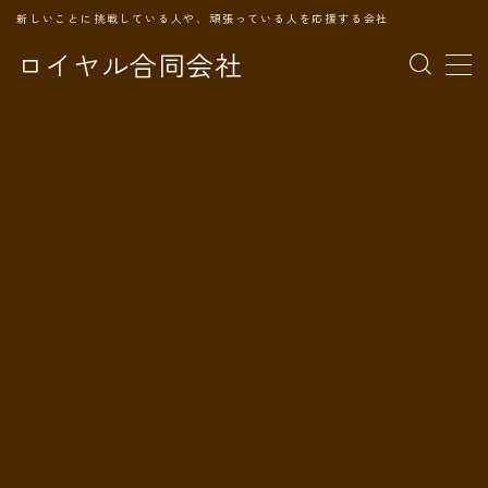
新しいことに挑戦している人や、頑張っている人を応援する会社
ロイヤル合同会社
MENU
TOPページ
会社案内
事業内容
代表プロフィール
旅の記録
パートナー