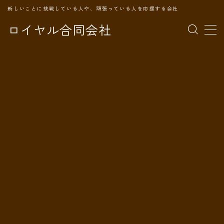
新しいことに挑戦している人や、頑張っている人を応援する会社
ロイヤル合同会社
MENU
TOPページ
会社案内
事業内容
代表プロフィール
旅の記録
パートナー