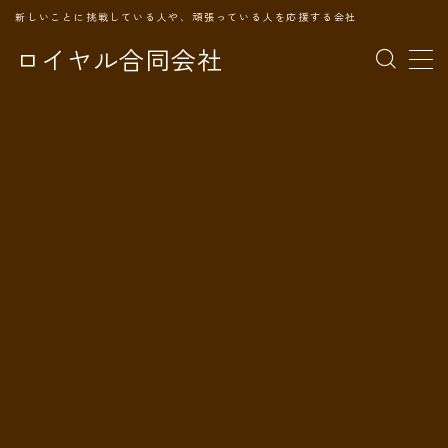
新しいことに挑戦している人や、頑張っている人を応援する会社
ロイヤル合同会社
MENU
TOPページ
会社案内
事業内容
代表プロフィール
旅の記録
パートナー