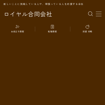
新しいことに挑戦している人や、頑張っている人を応援する会社
ロイヤル合同会社
MENU
お役立ち情報
転職情報
投資 攻略
TOPページ
会社案内
事業内容
代表プロフィール
旅の記録
パートナー