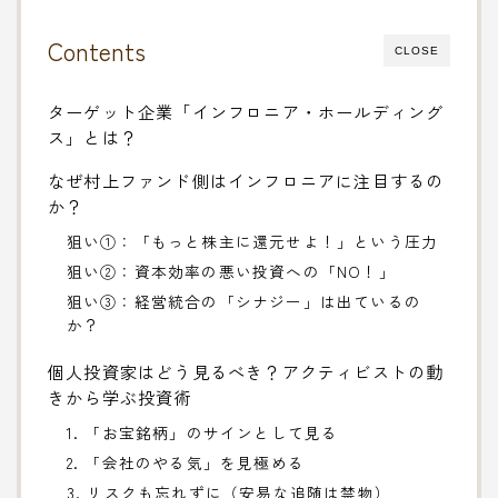
Contents
CLOSE
ターゲット企業「インフロニア・ホールディング
ス」とは？
なぜ村上ファンド側はインフロニアに注目するの
か？
狙い①：「もっと株主に還元せよ！」という圧力
狙い②：資本効率の悪い投資への「NO！」
狙い③：経営統合の「シナジー」は出ているの
か？
個人投資家はどう見るべき？アクティビストの動
きから学ぶ投資術
1. 「お宝銘柄」のサインとして見る
2. 「会社のやる気」を見極める
3. リスクも忘れずに（安易な追随は禁物）