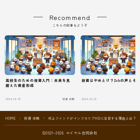
Recommend
こちらの記事もどうぞ
高校生のための投資入門：未来を見
投資はやめとけ？2chの声とそ
据えた資産形成
Follow Me
2024.10.19
投資 攻略
2024.10.22
HOME
投資 攻略
村上ファンドがインフロニアHDに注目する理由とは？
＞
＞
2021–2026 ロイヤル合同会社