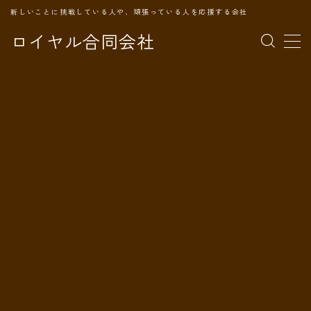
新しいことに挑戦している人や、頑張っている人を応援する会社
ロイヤル合同会社
MENU
TOPページ
会社案内
事業内容
代表プロフィール
旅の記録
パートナー