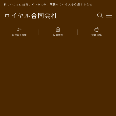
新しいことに挑戦している人や、頑張っている人を応援する会社
ロイヤル合同会社
MENU
お役立ち情報
転職情報
投資 攻略
TOPページ
会社案内
事業内容
代表プロフィール
旅の記録
パートナー