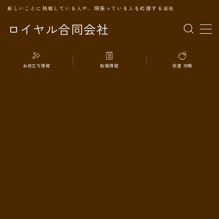
新しいことに挑戦している人や、頑張っている人を応援する会社
ロイヤル合同会社
MENU
お役立ち情報
転職情報
投資 攻略
TOPページ
会社案内
事業内容
代表プロフィール
旅の記録
パートナー