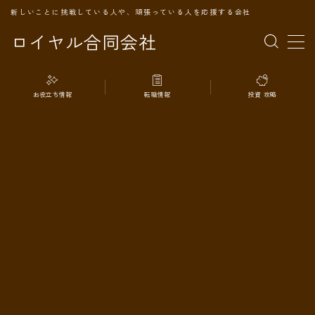
新しいことに挑戦している人や、頑張っている人を応援する会社
ロイヤル合同会社
MENU
お役立ち情報
転職情報
投資 攻略
TOPページ
会社案内
事業内容
代表プロフィール
旅の記録
パートナー