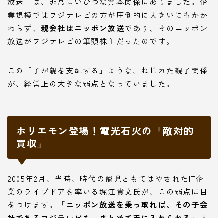
放送」は、非常にいびつな資本関係にありました。企
業規模ではフジテレビの方が圧倒的に大きいにもかか
わらず、
親会社はニッポン放送
であり、そのニッポン
放送がフジテレビの筆頭株主だったのです。
この「子が親を支配する」ような、ねじれた親子関係
が、経営上の大きな弱点となっていました。
ホリエモン登場！電光石火の「敵対的
買収」
2005年2月、当時、時代の寵児ともてはやされたIT企
業のライブドアを率いる堀江貴文氏が、この弱点に目
をつけます。「
ニッポン放送を乗っ取れば、その子会
社であるフジテレビも、まとめて手に入れられる
」と