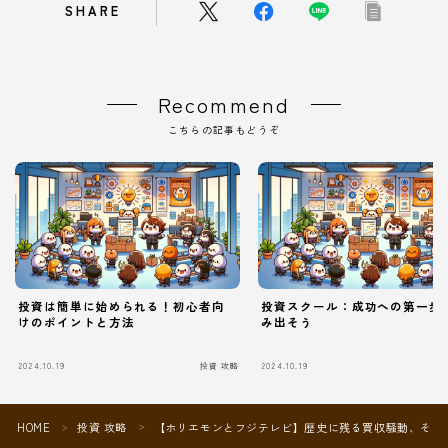
SHARE
Recommend
こちらの記事もどうぞ
投資は簡単に始められる！初心者向
投資スクール：成功への第一歩
けのポイントと方法
み出そう
Follow Me
2024.10.19
投資 攻略
2024.10.19
HOME
投資 攻略
【ホリエモンとフジテレビ】歴史に残る買収騒動、その
＞
＞