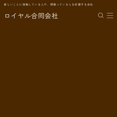
新しいことに挑戦している人や、頑張っている人を応援する会社
ロイヤル合同会社
MENU
TOPページ
会社案内
事業内容
代表プロフィール
旅の記録
パートナー