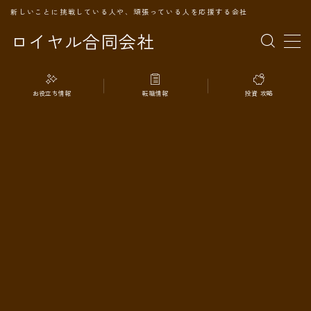
新しいことに挑戦している人や、頑張っている人を応援する会社
ロイヤル合同会社
MENU
お役立ち情報
転職情報
投資 攻略
TOPページ
会社案内
事業内容
代表プロフィール
旅の記録
パートナー