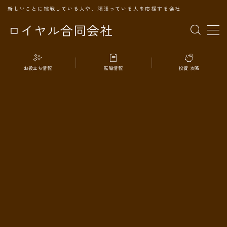
新しいことに挑戦している人や、頑張っている人を応援する会社
ロイヤル合同会社
MENU
お役立ち情報
転職情報
投資 攻略
TOPページ
会社案内
事業内容
代表プロフィール
旅の記録
パートナー