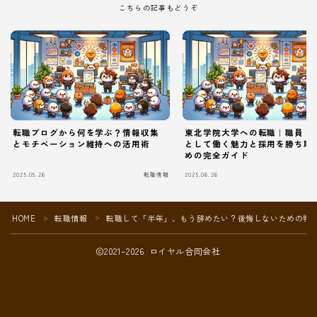
こちらの記事もどうぞ
転職ブログから何を学ぶ？情報収集
東北学院大学への転職｜職員・
とモチベーション維持への活用術
として働く魅力と採用を勝ち取
めの完全ガイド
2025.05.26
転職情報
2025.06.26
Follow Me
HOME
転職情報
転職して「半年」、もう辞めたい？後悔しないための判
＞
＞
2021–2026 ロイヤル合同会社
本サイトがおすすめする転職エージェント