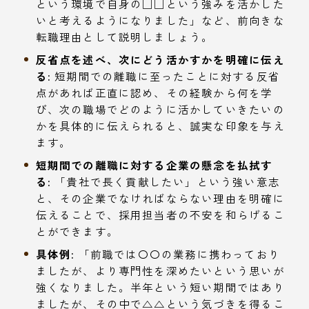
という環境で自身の□□という強みを活かした
いと考えるようになりました」など、前向きな
転職理由として説明しましょう。
反省点を述べ、次にどう活かすかを明確に伝え
る:
短期間での離職に至ったことに対する反省
点があれば正直に認め、その経験から何を学
び、次の職場でどのように活かしていきたいの
かを具体的に伝えられると、誠実な印象を与え
ます。
短期間での離職に対する企業の懸念を払拭す
る:
「貴社で長く貢献したい」という強い意志
と、その企業でなければならない理由を明確に
伝えることで、採用担当者の不安を和らげるこ
とができます。
具体例:
「前職では〇〇の業務に携わっており
ましたが、より専門性を深めたいという思いが
強くなりました。半年という短い期間ではあり
ましたが、その中で△△という気づきを得るこ