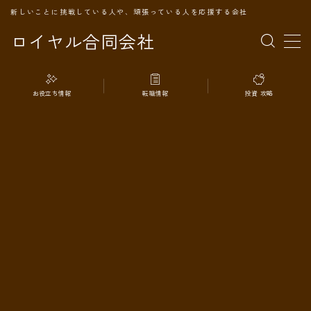
新しいことに挑戦している人や、頑張っている人を応援する会社
ロイヤル合同会社
MENU
お役立ち情報
転職情報
投資 攻略
TOPページ
会社案内
事業内容
代表プロフィール
旅の記録
パートナー