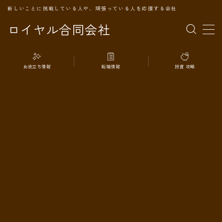
新しいことに挑戦している人や、頑張っている人を応援する会社
ロイヤル合同会社
MENU
お役立ち情報
転職情報
投資 攻略
TOPページ
会社案内
事業内容
代表プロフィール
旅の記録
パートナー