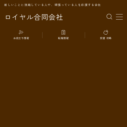
新しいことに挑戦している人や、頑張っている人を応援する会社
ロイヤル合同会社
MENU
お役立ち情報
転職情報
投資 攻略
TOPページ
会社案内
事業内容
代表プロフィール
旅の記録
パートナー