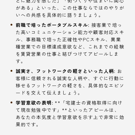
とに魅力を感じた」「街づくりや住まいに関心
がある」といった、この仕事ならではのやりが
いへの共感を具体的に語りましょう。
前職で培ったポータブルスキル:
接客業で培っ
た高いコミュニケーション能力や顧客対応スキ
ル、事務職で培った正確性やPCスキル、異業
種営業での目標達成意欲など、これまでの経験
を賃貸営業の仕事と結びつけてアピールしま
す。
誠実さ、フットワークの軽さといった人柄:
お
客様に信頼される誠実な人柄や、すぐに行動に
移せるフットワークの軽さを、具体的なエピソ
ードを交えて伝えましょう。
学習意欲の表明:
**「宅建士の資格取得に向け
て現在勉強中です」**といったアピールは、
あなたの本気度と学習意欲を示す上で非常に効
果的です。