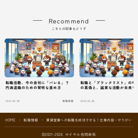
Recommend
こちらの記事もどうぞ
転職活動、今の会社に「バレる」？
転職と「ブラックリスト」の噂
円満退職のための賢明な進め方
の真偽と、誠実な活動が未来を
2025.05.26
転職情報
2025.05.26
Follow Me
HOME
転職情報
賃貸営業への転職を成功させる！仕事内容・やりがい・
＞
＞
2021–2026 ロイヤル合同会社