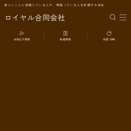
新しいことに挑戦している人や、頑張っている人を応援する会社
ロイヤル合同会社
MENU
お役立ち情報
転職情報
投資 攻略
TOPページ
会社案内
事業内容
代表プロフィール
旅の記録
パートナー