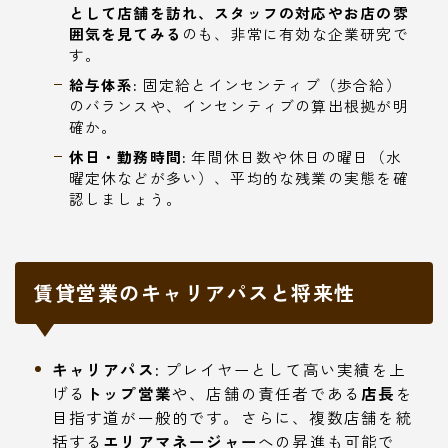
として店舗を訪れ、スタッフの対応やお店の雰
囲気を見てみる
のも、非常に有効な企業研究で
す。
給与体系:
固定給とインセンティブ（歩合給）
のバランスや、インセンティブの算出根拠が明
確か。
休日・勤務時間:
年間休日数や休日の曜日（水
曜定休などが多い）、平均的な残業の実態を確
認しましょう。
賃貸営業のキャリアパスと将来性
キャリアパス:
プレイヤーとして高い実績を上
げる
トップ営業
や、店舗の責任者である
店長
を
目指す道が一般的です。さらに、複数店舗を統
括する
エリアマネージャー
への昇進も可能で