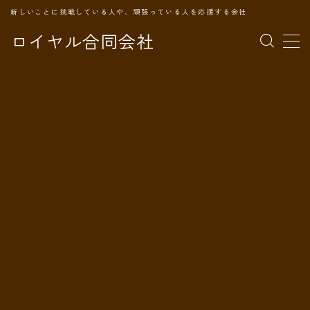
新しいことに挑戦している人や、頑張っている人を応援する会社
ロイヤル合同会社
MENU
TOPページ
会社案内
事業内容
代表プロフィール
旅の記録
パートナー