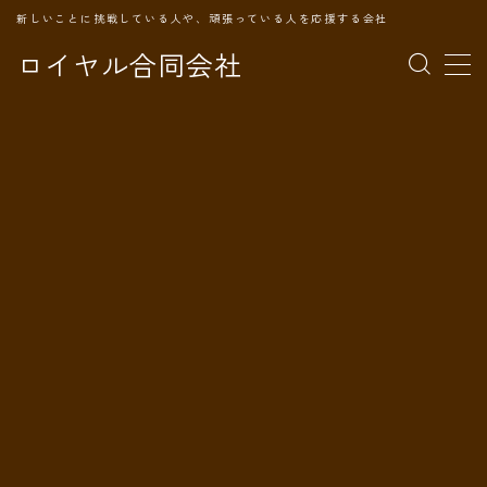
新しいことに挑戦している人や、頑張っている人を応援する会社
ロイヤル合同会社
MENU
TOPページ
会社案内
事業内容
代表プロフィール
旅の記録
パートナー