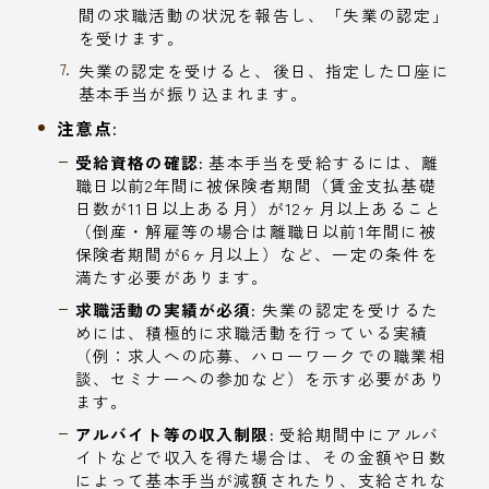
間の求職活動の状況を報告し、「失業の認定」
を受けます。
失業の認定を受けると、後日、指定した口座に
基本手当が振り込まれます。
注意点:
受給資格の確認:
基本手当を受給するには、離
職日以前2年間に被保険者期間（賃金支払基礎
日数が11日以上ある月）が12ヶ月以上あること
（倒産・解雇等の場合は離職日以前1年間に被
保険者期間が6ヶ月以上）など、一定の条件を
満たす必要があります。
求職活動の実績が必須:
失業の認定を受けるた
めには、積極的に求職活動を行っている実績
（例：求人への応募、ハローワークでの職業相
談、セミナーへの参加など）を示す必要があり
ます。
アルバイト等の収入制限:
受給期間中にアルバ
イトなどで収入を得た場合は、その金額や日数
によって基本手当が減額されたり、支給されな