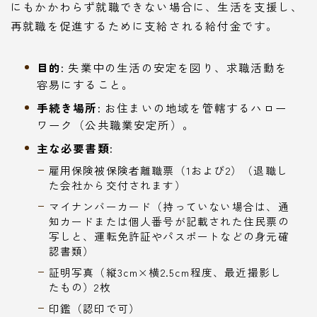
にもかかわらず就職できない場合に、生活を支援し、
再就職を促進するために支給される給付金です。
目的:
失業中の生活の安定を図り、求職活動を
容易にすること。
手続き場所:
お住まいの地域を管轄するハロー
ワーク（公共職業安定所）。
主な必要書類:
雇用保険被保険者離職票（1および2）（退職し
た会社から交付されます）
マイナンバーカード（持っていない場合は、通
知カードまたは個人番号が記載された住民票の
写しと、運転免許証やパスポートなどの身元確
認書類）
証明写真（縦3cm×横2.5cm程度、最近撮影し
たもの）2枚
印鑑（認印で可）