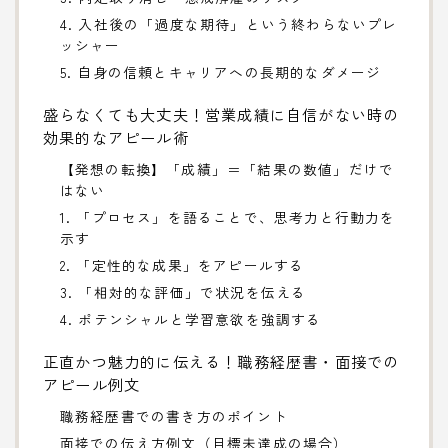
4. 入社後の「過度な期待」という終わらないプレ
ッシャー
5. 自身の信頼とキャリアへの長期的なダメージ
盛らなくても大丈夫！営業成績に自信がない時の
効果的なアピール術
【発想の転換】「成績」＝「結果の数値」だけで
はない
1. 「プロセス」を語ることで、思考力と行動力を
示す
2. 「定性的な成果」をアピールする
3. 「相対的な評価」で状況を伝える
4. ポテンシャルと学習意欲を強調する
正直かつ魅力的に伝える！職務経歴書・面接での
アピール例文
職務経歴書での書き方のポイント
面接での伝え方例文（目標未達成の場合）