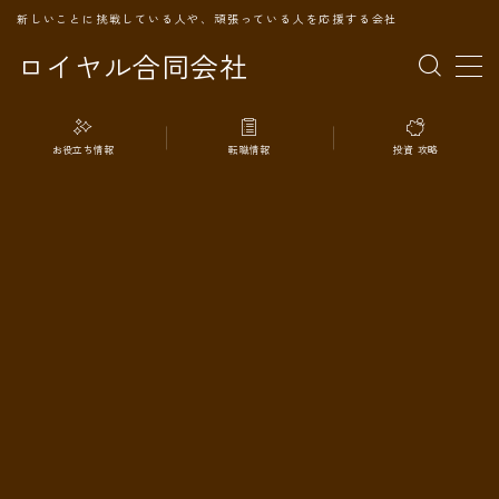
新しいことに挑戦している人や、頑張っている人を応援する会社
ロイヤル合同会社
MENU
お役立ち情報
転職情報
投資 攻略
TOPページ
会社案内
事業内容
代表プロフィール
旅の記録
パートナー