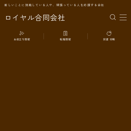
新しいことに挑戦している人や、頑張っている人を応援する会社
ロイヤル合同会社
MENU
お役立ち情報
転職情報
投資 攻略
TOPページ
会社案内
事業内容
代表プロフィール
旅の記録
パートナー