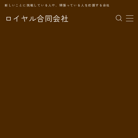
新しいことに挑戦している人や、頑張っている人を応援する会社
ロイヤル合同会社
MENU
TOPページ
会社案内
事業内容
代表プロフィール
旅の記録
パートナー