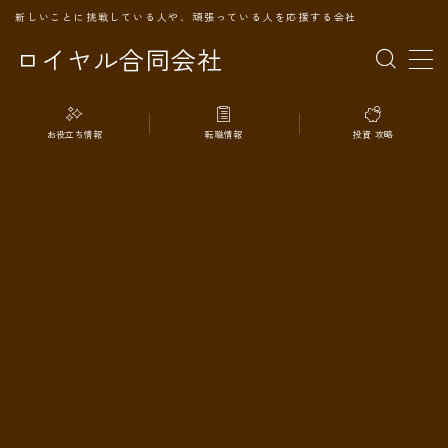
新しいことに挑戦している人や、頑張っている人を応援する会社
ロイヤル合同会社
MENU
お役立ち情報
転職情報
投資 攻略
TOPページ
会社案内
事業内容
代表プロフィール
旅の記録
パートナー