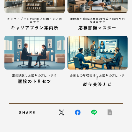
キャリアプランの計画にお困りの方は
履歴書や職務経歴書の作成にお困りの
コチラ
方はコチラ
キャリアプラン案内所
応募書類マスター
面接試験にお困りの方はコチラ
企業との年収交渉にお困りの方はコチ
ラ
面接のトリセツ
給与交渉ナビ
Follow Me
SHARE
本サイトがおすすめする転職エージェント
JACリクルートメント