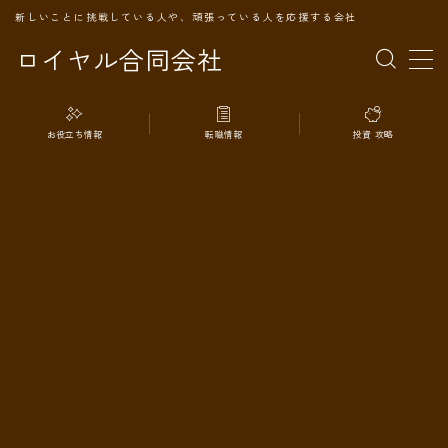
新しいことに挑戦している人や、頑張っている人を応援する会社
ロイヤル合同会社
MENU
お役立ち情報
転職情報
投資 攻略
TOPページ
会社案内
事業内容
代表プロフィール
旅の記録
パートナー