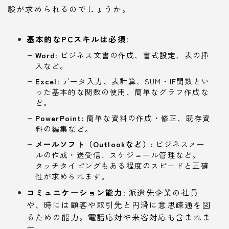
験が求められるのでしょうか。
基本的なPCスキルは必須:
Word:
ビジネス文書の作成、書式設定、表の挿
入など。
Excel:
データ入力、表計算、SUM・IF関数とい
った基本的な関数の使用、簡単なグラフ作成な
ど。
PowerPoint:
簡単な資料の作成・修正、既存資
料の編集など。
メールソフト（Outlookなど）:
ビジネスメー
ルの作成・送受信、スケジュール管理など。
タッチタイピングもある程度のスピードと正確
性が求められます。
コミュニケーション能力:
派遣先企業の社員
や、時には顧客や取引先と円滑に意思疎通を図
るための能力。電話応対や来客対応も含まれま