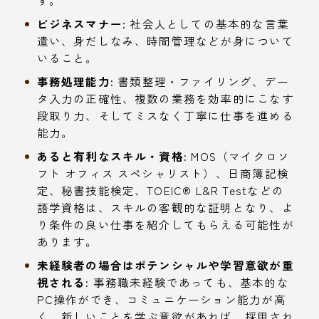
す。
ビジネスマナー:
社会人としての基本的な言葉
遣い、身だしなみ、時間管理などが身について
いること。
事務処理能力:
書類整理・ファイリング、デー
タ入力の正確性、複数の業務を効率的にこなす
段取り力、そしてミスなく丁寧に仕事を進める
能力。
あると有利なスキル・資格:
MOS（マイクロソ
フト オフィス スペシャリスト）、日商簿記検
定、秘書技能検定、TOEIC® L&R Testなどの
語学資格は、スキルの客観的な証明となり、よ
り条件の良い仕事を紹介してもらえる可能性が
あります。
未経験者の場合はポテンシャルや学習意欲が重
視される:
事務職未経験であっても、基本的な
PC操作ができ、コミュニケーション能力が高
く、新しいことを学ぶ意欲があれば、採用され