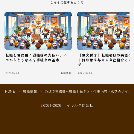
こちらの記事もどうぞ
転職と住民税：退職後の支払い、い
【例文付き】転職初日の英語の
つからどうなる？手続きの基本
｜好印象を与える自己紹介とス
チ
2025.05.24
転職情報
2025.06.14
Follow Me
HOME
転職情報
派遣で事務職へ転職！働き方・仕事内容・成功のポイン
＞
＞
2021–2026 ロイヤル合同会社
本サイトがおすすめする転職エージェント
JACリクルートメント