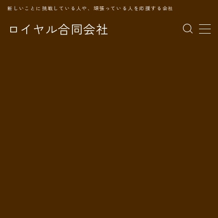
新しいことに挑戦している人や、頑張っている人を応援する会社
ロイヤル合同会社
MENU
TOPページ
会社案内
事業内容
代表プロフィール
旅の記録
パートナー