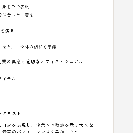
印象を色で表現
分に合った一着を
性を演出
ーなど）：全体の調和を意識
企業の真意と適切なオフィスカジュアル
アイテム
ックリスト
た自身を表現し、企業への敬意を示す大切な
、最高のパフォーマンスを発揮しよう。