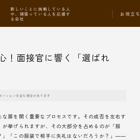
社
新しいことに挑戦している人
お役立
や、頑張っている人を応援す
る会社
心！面接官に響く「選ばれ
モーションを含む場合があります
たな扉を開く重要なプロセスです。その成否を左右す
」が挙げられますが、その大部分を占めるのが「服
？」「この服装で相手に失礼はないだろうか？」――