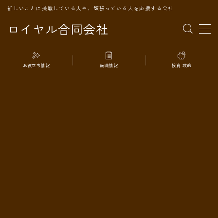
新しいことに挑戦している人や、頑張っている人を応援する会社
ロイヤル合同会社
MENU
お役立ち情報
転職情報
投資 攻略
TOPページ
会社案内
事業内容
代表プロフィール
旅の記録
パートナー