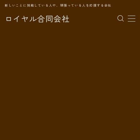
新しいことに挑戦している人や、頑張っている人を応援する会社
ロイヤル合同会社
MENU
TOPページ
会社案内
事業内容
代表プロフィール
旅の記録
パートナー