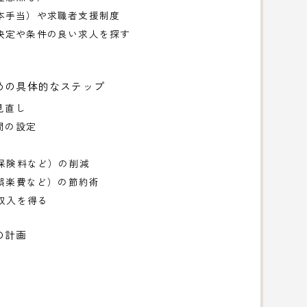
本手当）や求職者支援制度
決定や条件の良い求人を探す
めの具体的なステップ
見直し
間の設定
、保険料など）の削減
、娯楽費など）の節約術
時収入を得る
の計画