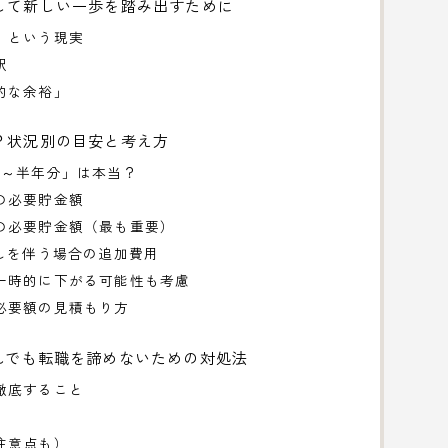
して新しい一歩を踏み出すために
」という現実
訳
的な余裕」
？状況別の目安と考え方
分～半年分」は本当？
の必要貯金額
の必要貯金額（最も重要）
しを伴う場合の追加費用
一時的に下がる可能性も考慮
必要額の見積もり方
れでも転職を諦めないための対処法
徹底すること
注意点も）