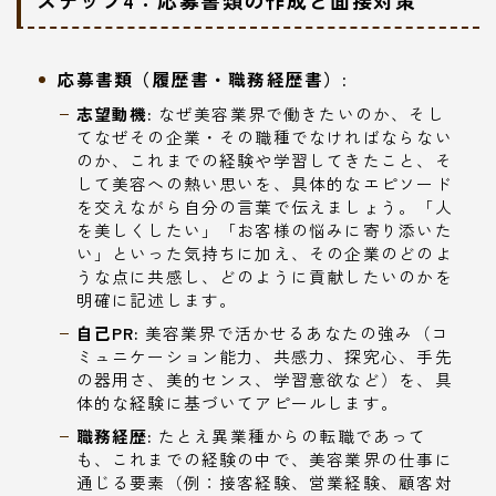
ステップ4：応募書類の作成と面接対策
応募書類（履歴書・職務経歴書）:
志望動機:
なぜ美容業界で働きたいのか、そし
てなぜその企業・その職種でなければならない
のか、これまでの経験や学習してきたこと、そ
して美容への熱い思いを、具体的なエピソード
を交えながら自分の言葉で伝えましょう。「人
を美しくしたい」「お客様の悩みに寄り添いた
い」といった気持ちに加え、その企業のどのよ
うな点に共感し、どのように貢献したいのかを
明確に記述します。
自己PR:
美容業界で活かせるあなたの強み（コ
ミュニケーション能力、共感力、探究心、手先
の器用さ、美的センス、学習意欲など）を、具
体的な経験に基づいてアピールします。
職務経歴:
たとえ異業種からの転職であって
も、これまでの経験の中で、美容業界の仕事に
通じる要素（例：接客経験、営業経験、顧客対