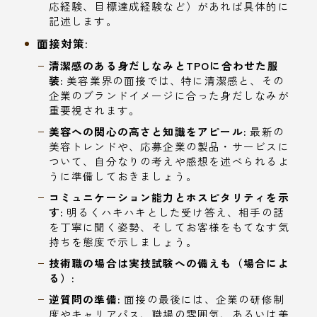
応経験、目標達成経験など）があれば具体的に
記述します。
面接対策:
清潔感のある身だしなみとTPOに合わせた服
装:
美容業界の面接では、特に清潔感と、その
企業のブランドイメージに合った身だしなみが
重要視されます。
美容への関心の高さと知識をアピール:
最新の
美容トレンドや、応募企業の製品・サービスに
ついて、自分なりの考えや感想を述べられるよ
うに準備しておきましょう。
コミュニケーション能力とホスピタリティを示
す:
明るくハキハキとした受け答え、相手の話
を丁寧に聞く姿勢、そしてお客様をもてなす気
持ちを態度で示しましょう。
技術職の場合は実技試験への備えも（場合によ
る）:
逆質問の準備:
面接の最後には、企業の研修制
度やキャリアパス、職場の雰囲気、あるいは美