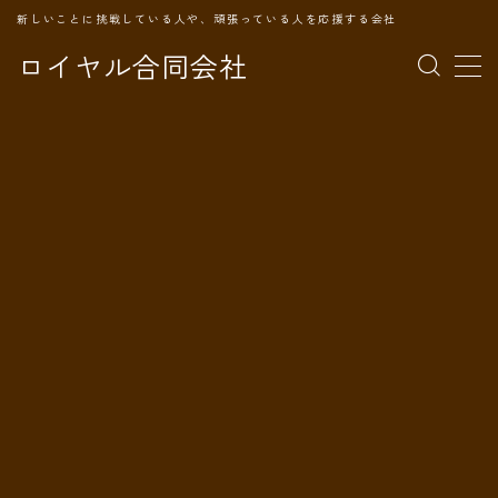
新しいことに挑戦している人や、頑張っている人を応援する会社
ロイヤル合同会社
MENU
TOPページ
会社案内
事業内容
代表プロフィール
旅の記録
パートナー