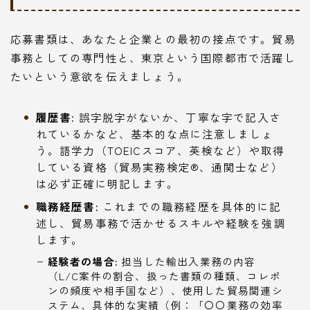
応募書類は、あなたと企業との最初の接点です。貿易
事務としての専門性と、東京という国際都市で活躍し
たいという意欲を伝えましょう。
履歴書:
誤字脱字がないか、丁寧な字で記入さ
れているかなど、基本的な点に注意しましょ
う。語学力（TOEICスコア、英検など）や取得
している資格（貿易実務検定®、通関士など）
は必ず正確に明記します。
職務経歴書:
これまでの職務経歴を具体的に記
述し、貿易事務で活かせるスキルや経験を強調
します。
経験者の場合:
担当した輸出入業務の内容
（L/C案件の割合、扱った書類の種類、コレポ
ンの頻度や相手国など）、使用した貿易関連シ
ステム、具体的な実績（例：「〇〇業務の効率