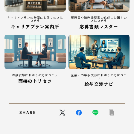
キャリアプランの計画にお困りの方は
履歴書や職務経歴書の作成にお困りの
コチラ
方はコチラ
キャリアプラン案内所
応募書類マスター
面接試験にお困りの方はコチラ
企業との年収交渉にお困りの方はコチ
ラ
面接のトリセツ
給与交渉ナビ
Follow Me
SHARE
本サイトがおすすめする転職エージェント
JACリクルートメント