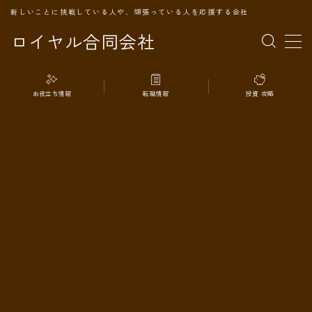
新しいことに挑戦している人や、頑張っている人を応援する会社
ロイヤル合同会社
MENU
お役立ち情報
転職情報
投資 攻略
TOPページ
会社案内
事業内容
代表プロフィール
旅の記録
パートナー