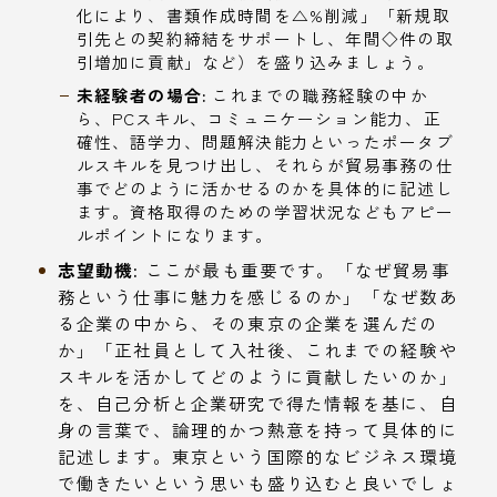
化により、書類作成時間を△%削減」「新規取
引先との契約締結をサポートし、年間◇件の取
引増加に貢献」など）を盛り込みましょう。
未経験者の場合:
これまでの職務経験の中か
ら、PCスキル、コミュニケーション能力、正
確性、語学力、問題解決能力といったポータブ
ルスキルを見つけ出し、それらが貿易事務の仕
事でどのように活かせるのかを具体的に記述し
ます。資格取得のための学習状況などもアピー
ルポイントになります。
志望動機:
ここが最も重要です。「なぜ貿易事
務という仕事に魅力を感じるのか」「なぜ数あ
る企業の中から、その東京の企業を選んだの
か」「正社員として入社後、これまでの経験や
スキルを活かしてどのように貢献したいのか」
を、自己分析と企業研究で得た情報を基に、自
身の言葉で、論理的かつ熱意を持って具体的に
記述します。東京という国際的なビジネス環境
で働きたいという思いも盛り込むと良いでしょ