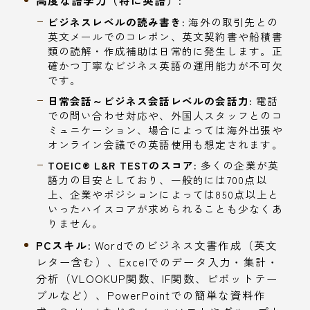
ビジネスレベルの読み書き:
海外の取引先との
英文メールでのコレポン、英文契約書や船積書
類の読解・作成補助は日常的に発生します。正
確かつ丁寧なビジネス英語の運用能力が不可欠
です。
日常会話～ビジネス会話レベルの会話力:
電話
での問い合わせ対応や、外国人スタッフとのコ
ミュニケーション、場合によっては海外出張や
オンライン会議での英語使用も想定されます。
TOEIC® L&R TESTのスコア:
多くの企業が英
語力の目安としており、一般的には700点以
上、企業やポジションによっては850点以上と
いったハイスコアが求められることも少なくあ
りません。
PCスキル:
Wordでのビジネス文書作成（英文
レター含む）、Excelでのデータ入力・集計・
分析（VLOOKUP関数、IF関数、ピボットテー
ブルなど）、PowerPointでの簡単な資料作