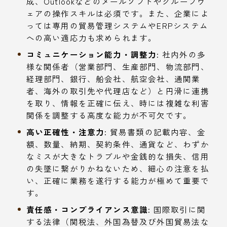
成、Outlookなどのメールソフトやグループウ
ェアの操作スキルは必須です。また、企業によ
っては専用の貿易管理システムやERPシステム
への高い適応力も求められます。
コミュニケーション能力・調整力:
社内外の多
様な関係者（営業部門、生産部門、物流部門、
経理部門、銀行、船会社、航空会社、通関業
者、海外の取引先や代理店など）と円滑に連携
を取り、情報を正確に伝え、時には複雑な利害
関係を調整する高度な能力が不可欠です。
高い正確性・注意力:
貿易書類の記載内容、金
額、数量、納期、契約条件、通貨など、わずか
なミスが大きなトラブルや金銭的な損失、信用
の失墜に繋がりかねないため、細心の注意を払
い、正確に業務を遂行する能力が極めて重要で
す。
責任感・コンプライアンス意識:
国際取引に関
する法律（関税法、外国為替及び外国貿易法な