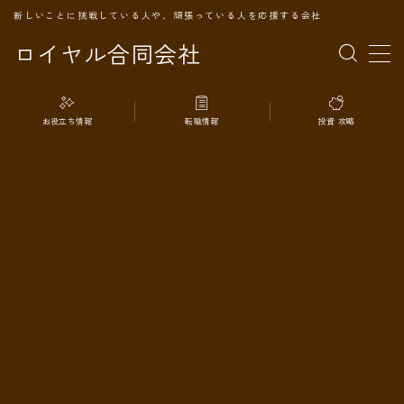
新しいことに挑戦している人や、頑張っている人を応援する会社
ロイヤル合同会社
MENU
お役立ち情報
転職情報
投資 攻略
TOPページ
会社案内
事業内容
代表プロフィール
旅の記録
パートナー