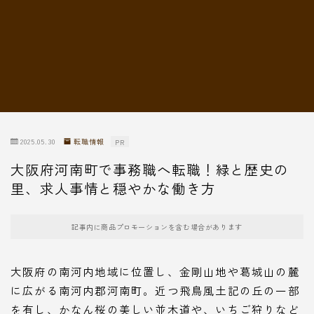
転職情報
2025.05.30
転職情報
PR
大阪府河南町で事務職へ転職！緑と歴史の
里、求人事情と穏やかな働き方
記事内に商品プロモーションを含む場合があります
大阪府の南河内地域に位置し、金剛山地や葛城山の麓
に広がる南河内郡河南町。近つ飛鳥風土記の丘の一部
を有し、かなん桜の美しい並木道や、いちご狩りなど