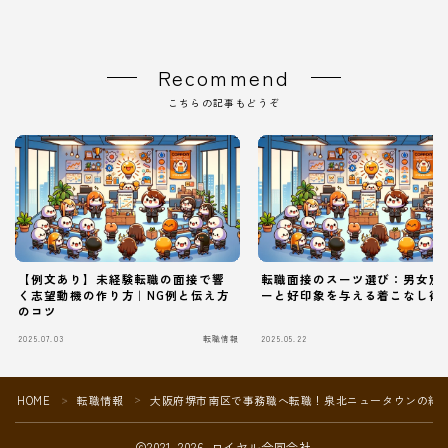
Recommend
こちらの記事もどうぞ
【例文あり】未経験転職の面接で響
転職面接のスーツ選び：男女別
く志望動機の作り方｜NG例と伝え方
ーと好印象を与える着こなし術
のコツ
2025.07.03
転職情報
2025.05.22
Follow Me
HOME
転職情報
大阪府堺市南区で事務職へ転職！泉北ニュータウンの緑
＞
＞
2021–2026 ロイヤル合同会社