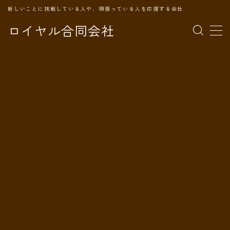
新しいことに挑戦している人や、頑張っている人を応援する会社
ロイヤル合同会社
MENU
TOPページ
会社案内
事業内容
代表プロフィール
旅の記録
パートナー