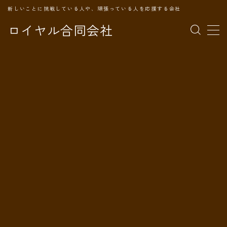
新しいことに挑戦している人や、頑張っている人を応援する会社
ロイヤル合同会社
MENU
TOPページ
会社案内
事業内容
代表プロフィール
旅の記録
パートナー