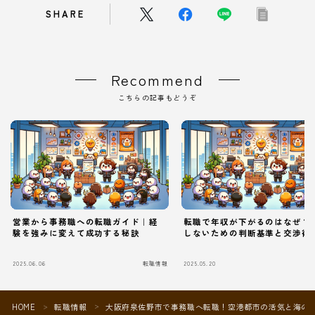
SHARE
Recommend
こちらの記事もどうぞ
営業から事務職への転職ガイド｜経
転職で年収が下がるのはなぜ？
験を強みに変えて成功する秘訣
しないための判断基準と交渉術
2025.06.06
転職情報
2025.05.20
Follow Me
HOME
転職情報
大阪府泉佐野市で事務職へ転職！空港都市の活気と海の
＞
＞