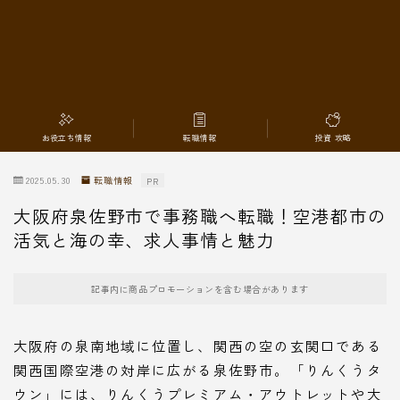
転職情報
お役立ち情報
転職情報
投資 攻略
2025.05.30
転職情報
PR
大阪府泉佐野市で事務職へ転職！空港都市の
活気と海の幸、求人事情と魅力
記事内に商品プロモーションを含む場合があります
大阪府の泉南地域に位置し、関西の空の玄関口である
関西国際空港の対岸に広がる泉佐野市。「りんくうタ
ウン」には、りんくうプレミアム・アウトレットや大