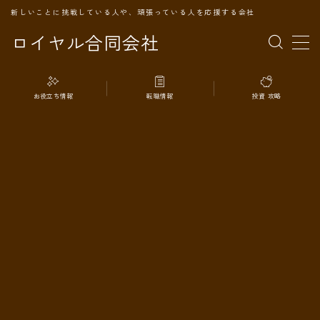
新しいことに挑戦している人や、頑張っている人を応援する会社
ロイヤル合同会社
MENU
お役立ち情報
転職情報
投資 攻略
TOPページ
会社案内
事業内容
代表プロフィール
旅の記録
パートナー