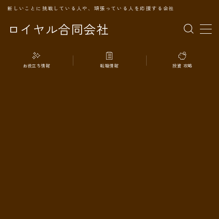
新しいことに挑戦している人や、頑張っている人を応援する会社
ロイヤル合同会社
MENU
お役立ち情報
転職情報
投資 攻略
TOPページ
会社案内
事業内容
代表プロフィール
旅の記録
パートナー