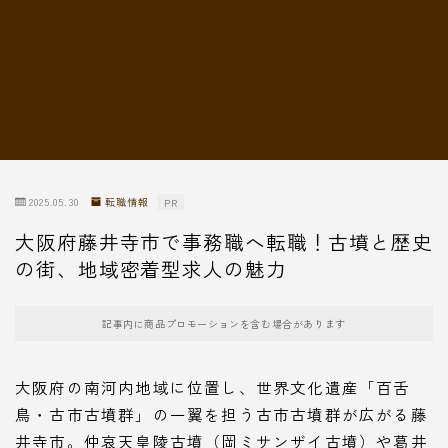
転職情報
2025.05.30
転職情報
PR
大阪府藤井寺市で事務職へ転職！古墳と歴史
の街、地域密着型求人の魅力
記事内に商品プロモーションを含む場合があります
大阪府の南河内地域に位置し、世界文化遺産「百舌
鳥・古市古墳群」の一翼を担う古市古墳群が広がる藤
井寺市。仲哀天皇陵古墳（岡ミサンザイ古墳）や葛井