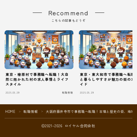
Recommend
こちらの記事もどうぞ
東京・檜原村で事務職へ転職！大自
東京・東大和市で事務職へ転職
然に抱かれた村の求人事情とライフ
と暮らしやすさが魅力の街の求
スタイル
イド
2025.05.29
転職情報
2025.05.29
Follow Me
HOME
転職情報
大阪府藤井寺市で事務職へ転職！古墳と歴史の街、地域
＞
＞
2021–2026 ロイヤル合同会社