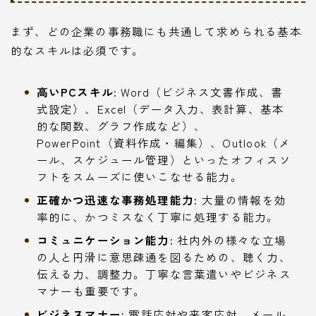
まず、どの企業の事務職にも共通して求められる基本
的なスキルは必須です。
高いPCスキル:
Word（ビジネス文書作成、書
式設定）、Excel（データ入力、表計算、基本
的な関数、グラフ作成など）、
PowerPoint（資料作成・編集）、Outlook（メ
ール、スケジュール管理）といったオフィスソ
フトをスムーズに使いこなせる能力。
正確かつ迅速な事務処理能力:
大量の情報を効
率的に、かつミスなく丁寧に処理する能力。
コミュニケーション能力:
社内外の様々な立場
の人と円滑に意思疎通を図るための、聴く力、
伝える力、調整力。丁寧な言葉遣いやビジネス
マナーも重要です。
ビジネスマナー:
電話応対や来客応対、メール