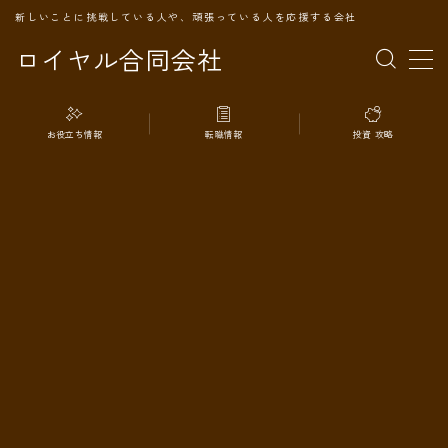
新しいことに挑戦している人や、頑張っている人を応援する会社
ロイヤル合同会社
MENU
お役立ち情報
転職情報
投資 攻略
TOPページ
会社案内
事業内容
代表プロフィール
旅の記録
パートナー